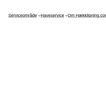
Serviceområde
Haveservice
Om Hækklipning.c