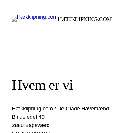
Spring
til
HÆKKLIPNING.COM
indhold
Hvem er vi
Hækklipning.com / De Glade Havemænd
Bindeledet 40
2880 Bagsværd