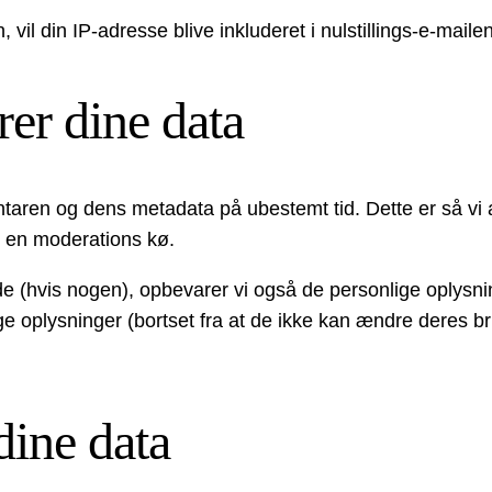
il din IP-adresse blive inkluderet i nulstillings-e-mailen
er dine data
aren og dens metadata på ubestemt tid. Dette er så vi
i en moderations kø.
e (hvis nogen), opbevarer vi også de personlige oplysning
onlige oplysninger (bortset fra at de ikke kan ændre dere
dine data