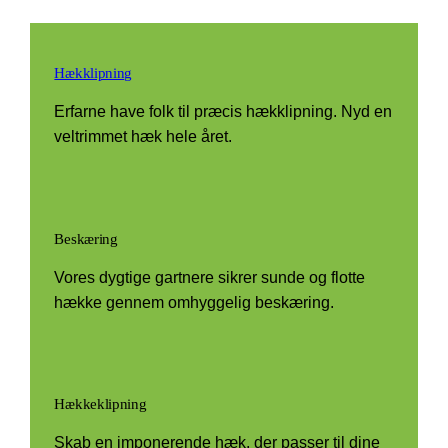
Hækklipning
Erfarne have folk til præcis hækklipning. Nyd en
veltrimmet hæk hele året.
Beskæring
Vores dygtige gartnere sikrer sunde og flotte
hække gennem omhyggelig beskæring.
Hækkeklipning
Skab en imponerende hæk, der passer til dine