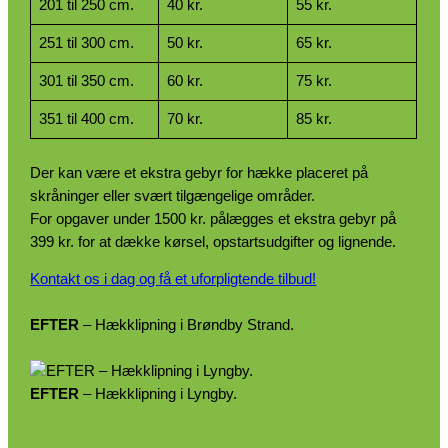
201 til 250 cm.
40 kr.
55 kr.
251 til 300 cm.
50 kr.
65 kr.
301 til 350 cm.
60 kr.
75 kr.
351 til 400 cm.
70 kr.
85 kr.
Der kan være et ekstra gebyr for hække placeret på
skråninger eller svært tilgængelige områder.
For opgaver under 1500 kr. pålægges et ekstra gebyr på
399 kr. for at dække kørsel, opstartsudgifter og lignende.
Kontakt os i dag og få et uforpligtende tilbud!
EFTER
– Hækklipning i Brøndby Strand.
EFTER
– Hækklipning i Lyngby.