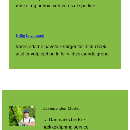
ønsker og behov med vores ekspertise.
Billig havemand
Vores erfarne havefolk sørger for, at din hæk
altid er velplejet og fri for vildtvoksende grene.
Havemanden Morten
fra Danmarks bedste
hækkeklipning service.