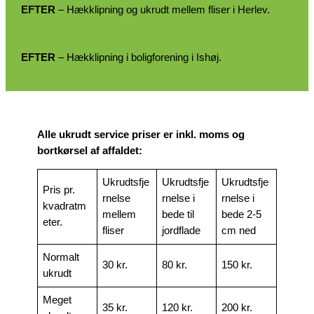
EFTER
– Hækklipning og ukrudt mellem fliser i Herlev.
EFTER
– Hækklipning i boligforening i Ishøj.
Alle ukrudt service priser er inkl. moms og
bortkørsel af affaldet:
Ukrudtsfje
Ukrudtsfje
Ukrudtsfje
Pris pr.
rnelse
rnelse i
rnelse i
kvadratm
mellem
bede til
bede 2-5
eter.
fliser
jordflade
cm ned
Normalt
30 kr.
80 kr.
150 kr.
ukrudt
Meget
35 kr.
120 kr.
200 kr.