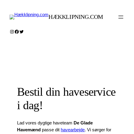
Spring
til
HÆKKLIPNING.COM
indhold
Instagram
Facebook
Twitter
Bestil din haveservice
i dag!
Lad vores dygtige haveteam
De Glade
Havemænd
passe dit
havearbejde
. Vi sørger for